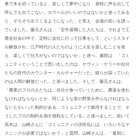
奥で木を切っていると、楽しくて夢中になり、昼時に声を出して
呼んでも出てこない。カウベルがいいのではないかと使ってみる
と、ぞろぞろ出てくるようになった」と答え、会場の笑いを誘っ
ていました。藤元さんは、「定年退職した人たちは、それまで工
業化社会の中で、定時に会社に行って仕事をして、というスタイ
ル解放され、江戸時代の人たちのように人生を楽しむことを覚
え、楽しくて仕方がないのではないか」と述べ、服部は、「コミ
ュニティということで思い出したのは、ケヴィン・ケリーや自分
たちの世代のカウンター・カルチャーだった。彼らが謳っていた
のは人間の解放だった」と述べました。そして、藤元さんは、
「農業のプロの人たちは、自分が食べていくために、農薬を使わ
なければならないとか、同じような形の野菜を作らなければなら
ないとかいった制約がある。コミュニティで栽培することで、そ
うしたプロの制約を崩す挑戦をしている」と述べました。続いて
高木は、山崎さんに「コミュニティの活性化には、いろいろなテ
クニックが必要ではないか？」と質問。山崎さんは、「最初に