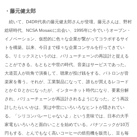
・藤元健太郎
続いて、D4DR代表の藤元健太郎さんが登壇。藤元さんは、野村
総研時代、NCSA Mosaicに出会い、1995年に今でいうオープン・
イノベーション、仮想的に色々な企業が繋がってコラボするサイ
トを構築。以来、今日まで様々な企業コンサルを行ってきてい
る。リミックスというのは、バリューチェーンの再設計と捉える
ことができる。もともと中世の時代、音楽はサービスであった。
大道芸人が街角で演奏して、聴衆が投げ銭をする。パトロンが音
楽家を養う。それが、工業製品になって、誰もが買えるレコード
とかＣＤとかになったが、インターネット時代になり、要素分解
され、バリューチェーンが再設計されるようになった。どう再設
計したらいいかは、実は中世にいろいろなヒントが隠されてい
る。「シリコンバレーじゃないよ」という意味では、日本の大手
家電もいろいろと面白いことを始めている。パナソニックが10万
円もする、とんでもなく高いコーヒーの焙煎機を販売し、豆も毎