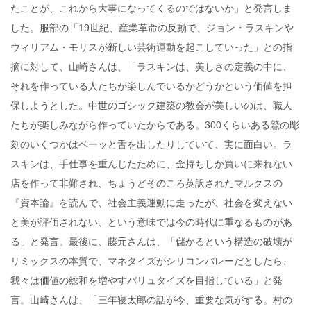
たことが、これから大事になってくるのではないか」と発言しま
した。服部の「19世紀、産業革命の反動で、ジョン・ラスキンや
ウィリアム・モリスが新しい芸術運動を起こしていった」との指
摘に対して、山崎さんは、「ラスキンは、美しさの定義の中に、
それを作っている人たちが楽しんでいるかどうかという価値を担
保しようとした。中世のゴシック建築の教会が美しいのは、職人
たちが楽しみながら作っていたからである。300くらいある鷲の彫
刻のいくつかはベーッと舌を出したりしていて、実に面白い。ラ
スキンは、手仕事を重んじたために、金持ちしか買いに来れない
店を作って非難され、ちょうどそのころ英訳されたマルクスの
『資本論』を読んで、社会主義運動に走ったが、社会を変えない
と美が評価されない、という意味では今の時代に重なるものがあ
る」と発言。最後に、藤元さんは、「儲かるという構造の破壊が
リミックスの本質で、マネタイズがシリコンバレーだとしたら、
我々は価値の総和を増やすバリュタイズを目指している」と発
言。山崎さんは、「三年寝太郎の話が今、重要な気がする。村の