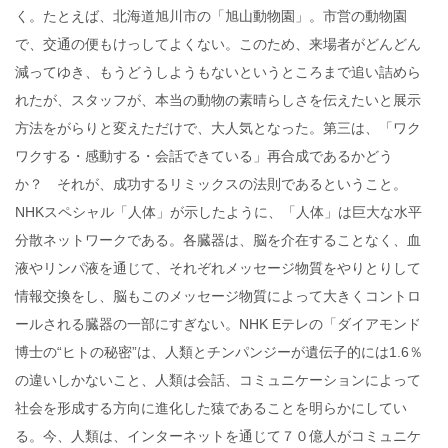
く。たとえば、北海道旭川市の「旭山動物園」。市営の動物園
で、交通の便もけっしてよくない。このため、来場者がどんどん
減ってゆき、もうどうしようもないというところまで追い詰めら
れたが、スタッフが、本当の動物の素晴らしさを伝えたいと展示
方法をがらりと変えただけで、大人気となった。第三は、「ワク
ワクする・感動する・会話できている」再合成であるかどう
か？ それが、成功するリミックスの法則であるということ。
NHKスペシャル「人体」が示したように、「人体」は巨大な水平
分散ネットワークである。各臓器は、脳を介在することなく、血
液やリンパ液を通じて、それぞれメッセージ物質をやりとりして
情報交換をし、脳もこのメッセージ物質によって大きくコントロ
ールされる臓器の一部にすぎない。NHK Eテレの「ダイアモンド
博士の“ヒトの秘密”は、人類とチンパンジーが遺伝子的には1.6％
の違いしかないこと、人類は会話、コミュニケーションによって
社会を形成する方向に進化した猿であることを明らかにしてい
る。今、人類は、インターネットを通じて７０億人がコミュニケ