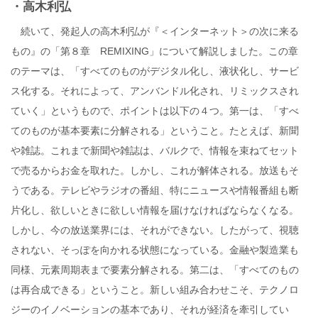
・高木利弘
続いて、発起人の高木利弘が『＜インターネット＞の次に来る
もの』の「第８章 REMIXING」について解説しました。この章
のテーマは、「すべてのものがデジタル化し、液状化し、サービ
ス化する。それによって、アンバンドル化され、リミックスされ
ていく」というもので、ポイントは以下の４つ。第一は、「すべ
てのものが基本要素に分解される」ということ。たとえば、新聞
や雑誌。これまで新聞や雑誌は、バルクで、情報を束ねてセット
で売るからお金を取れた。しかし、これが解体される。放送もそ
うである。テレビやラジオの番組、特にニュースや情報番組も断
片化し、欲しいときに欲しい情報を届けなければならなくなる。
しかし、今の放送業界には、それができない。したがって、視聴
されない、そっぽを向かれる状態になっている。金融や製造業も
同様、元素周期表まで要素分解される。第二は、「すべてのもの
は再合成できる」ということ。新しい組み合わせこそ、テクノロ
ジーのイノベーションの基本であり、それが経済を牽引してい