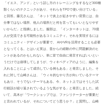
「イエス、アンド」という話し方のトレーニングをするなど300種
類くらいのテクニックがあり、それらをTPOで使い分けている」
と回答。藤元さんは、「ネットで炎上が起きやすい背景には、自
分事ではない場所、他人の場所だと何を言ってもいいとなりやす
いからだ」と指摘しました。服部は、「インターネットは、70億
人が交流できる可能性があるコミュニティ。それを実現するには
コミュニティ・デザインが重要で、 AIやVRを活用することも必要
となってくる。とはいえ実は、昔からの経験の中に問題解決のヒ
ントがあるのかもしれない。単に皆で自由に発言すればいいとい
うだけでは崩壊してしまうが、ウィキペディアのように、編集を
入れることによって成功している例もある」と発言しました。そ
れに対して山崎さんは、「ウィキ的なやり方が向いているテーマ
もあり、そうでないテーマもある。今、ネット上ではそうした試
行錯誤が繰り返されているような気がする」と発言しました。続
いて、高木が「ワークショップでは、ファシリテーターが重要だ
と言われているが、それについてどう思うか？」と質問し、山崎