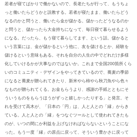
若者が寝てばかりで働かないので、長老たちが行って、もうちょ
っと働いたらどうかと説教する。若者が寝たまま、働いたらどう
なるのかと問うと、働いたら金が儲かる。儲かったどうなるのか
と問うと、儲かったら大金持ちになって、毎日寝て暮らせるよう
になる。だったら、もう寝て暮らしてます、という話。儲かると
いう言葉には、金が儲かるという他に、友を儲けるとか、経験を
儲けるという意味もある。それを自分の人生の中でどれだけ多様
化していけるかが大事なのではないか。これまで全国200箇所くら
いのコミュニティ・デザインをやってきているので、蕎麦の季節
になると蕎麦が贈られてきたり、新米やら柿やら秋刀魚やら色々
なものが贈られてくる。お金もらうより、感謝の手紙とともにそ
ういうものをもらうほうがずっと嬉しかったりする」と発言。そ
れを受けて高木が、「日本の「円」は、人と人との「縁」からき
ている。人と人との「縁」をつなぐツールとして使われてきたも
のが、いつの間にか利益を上げなければならないということにな
った。もう一度「縁」の原点に戻って、そういう豊かさに戻って