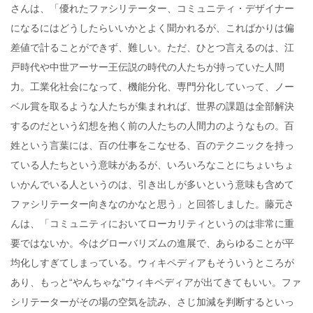
さんは、「優れたファシリテーター、コミュニティ・デザイナー
になるにはどうしたらいいかとよく聞かれるが、こればかりは偏
差値で計ることができず、難しい。ただ、ひとつ言えるのは、江
戸時代や中世アーサー王伝説の時代の人たちが持っていた人間
力。工業化社会になって、機能分化、専門分化していって、ノー
ベル賞を取るような人たちが集まれれば、世界の課題は全部解決
するのだという幻想を抱く前の人たちの人間力のようなもの。百
姓という言葉には、百の仕事をこなせる、百のテクニックを持っ
ている人たちという意味があるが、いろいろなことにちょいちょ
いかんでいる人というのは、引き出しが多いという意味も含めて
ファシリテーター向きなのかなと思う」と回答しました。藤元さ
んは、「コミュニティにおいてローカリティというのは非常に重
要ではないか。今はグローバリズムの進展で、あらゆることが平
均化しすぎてしまっている。ウィキペディアもそういうところが
あり、もっと“やんちゃな”ウィキペディアが出てきてもいい。ファ
シリテーターがその場の空気を読み、さじ加減を判断するといっ